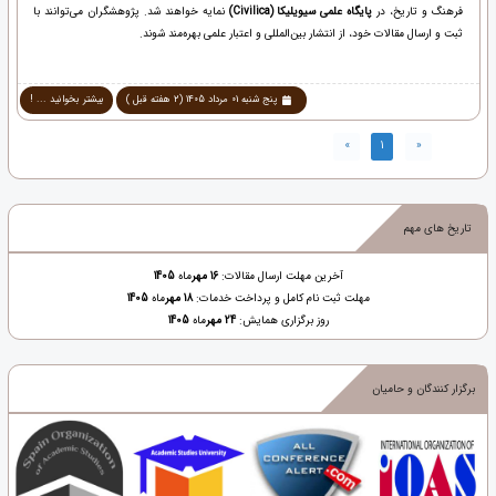
فرهنگ و تاریخ، در
پایگاه علمی سیویلیکا (Civilica)
نمایه خواهند شد. پژوهشگران می‌توانند با
ثبت و ارسال مقالات خود، از انتشار بین‌المللی و اعتبار علمی بهره‌مند شوند.
پنج شنبه 01 مرداد 1405 (2 هفته قبل )
بیشتر بخوانید ... !
»
1
«
تاریخ های مهم
آخرین مهلت ارسال مقالات:
16 مهر
ماه
1405
مهلت ثبت نام کامل و پرداخت خدمات:
18 مهر
ماه
1405
روز برگزاری همایش:
24 مهر
ماه
1405
برگزار کنندگان و حامیان