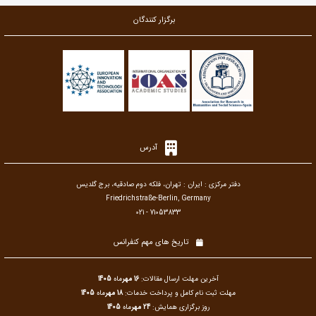
برگزار کنندگان
آدرس
دفتر مرکزی : ایران : تهران، فلکه دوم صادقیه، برج گلدیس
Friedrichstraße-Berlin, Germany
021 - 71053833
تاریخ های مهم کنفرانس
آخرین مهلت ارسال مقالات:
16 مهر
ماه
1405
مهلت ثبت نام کامل و پرداخت خدمات:
18 مهر
ماه
1405
روز برگزاری همایش:
24 مهر
ماه
1405